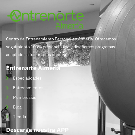
Centro de Entrenamiento Personal en Almería. Ofrecemos
seguimiento 100% personalizado y diseñamos programas
adaptados a tus propios objetivos.
Entrenarte Almería
Especialidades
Entrenamientos
Membresías
Blog
Tienda
Descarga nuestra APP