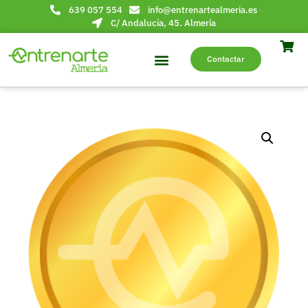
639 057 554
info@entrenartealmeria.es
C/ Andalucía, 45. Almería
Contactar